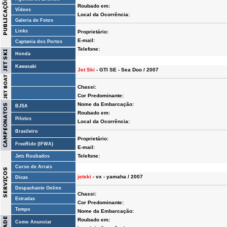
Roubado em:
Vídeos
Local da Ocorrência:
Galeria de Fotos
Links
Proprietário:
E-mail:
Captania dos Portos
Telefone:
Honda
Kawasaki
Jet Ski
- GTI SE - Sea Doo / 2007
Chassi:
Cor Predominante:
Nome da Embarcação:
BJSA
Roubado em:
Pilotos
Local da Ocorrência:
Brasileiro
Proprietário:
FreeRide (IFWA)
E-mail:
Telefone:
Jets Roubados
Curso de Arrais
jetski
- vx - yamaha / 2007
Dicas
Despachante Online
Chassi:
Estradas
Cor Predominante:
Tempo
Nome da Embarcação:
Roubado em:
Como Anunciar