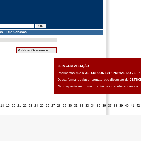
os
|
Fale Conosco
Publicar Ocorrência
LEIA COM ATENÇÃO
Informamos que o
JETSKI.COM.BR / PORTAL DO JET
nã
Dessa forma, qualquer contato que dizem ser do
JETSKI
Não deposite nenhuma quantia caso receberem um contat
18
19
20
21
22
23
24
25
26
27
28
29
30
31
32
33
34
35
36
37
38
39
40
41
42