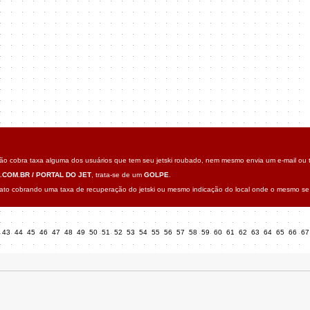
o cobra taxa alguma dos usuários que tem seu jetski roubado, nem mesmo envia um e-mail ou t
.COM.BR / PORTAL DO JET
, trata-se de um
GOLPE
.
o cobrando uma taxa de recuperação do jetski ou mesmo indicação do local onde o mesmo se 
43
44
45
46
47
48
49
50
51
52
53
54
55
56
57
58
59
60
61
62
63
64
65
66
6