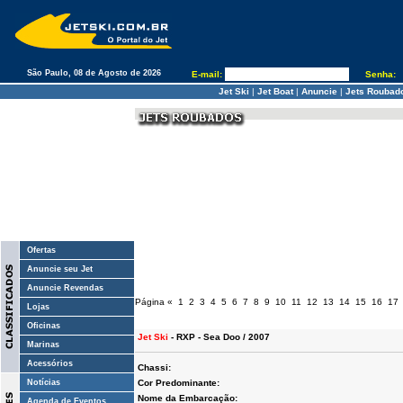
São Paulo, 08 de Agosto de 2026
E-mail:
Senha:
Jet Ski
|
Jet Boat
|
Anuncie
|
Jets Roubad
Ofertas
Anuncie seu Jet
Anuncie Revendas
Página
«
1
2
3
4
5
6
7
8
9
10
11
12
13
14
15
16
17
Lojas
Oficinas
Jet Ski
- RXP - Sea Doo / 2007
Marinas
Acessórios
Chassi:
Notícias
Cor Predominante:
Nome da Embarcação:
Agenda de Eventos