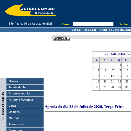
São Paulo, 06 de Agosto de 2026
E-mail:
Senha:
Jet Ski
|
Jet Boat
|
Anuncie
|
Jets Roubad
<<
Julho/2026
>>
D
S
T
Q
Q
1
2
5
6
7
8
9
12
13
14
15
16
Ofertas
19
20
21
22
23
26
27
28
29
30
Tabela do Jet
Anuncie seu Jet
Anuncie Revendas
Lojas
Agenda do dia 28 de Julho de 2026, Terça-Feira
Oficinas
Marinas
Acessórios
Shopping