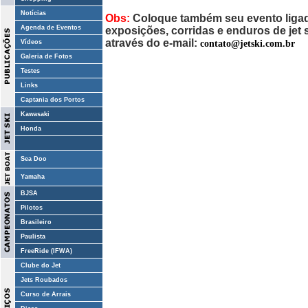
Notícias
Obs:
Coloque também seu evento ligado
Agenda de Eventos
exposições, corridas e enduros de jet
através do e-mail:
contato@jetski.com.br
Vídeos
Galeria de Fotos
Testes
Links
Captania dos Portos
Kawasaki
Honda
Sea Doo
Yamaha
BJSA
Pilotos
Brasileiro
Paulista
FreeRide (IFWA)
Clube do Jet
Jets Roubados
Curso de Arrais