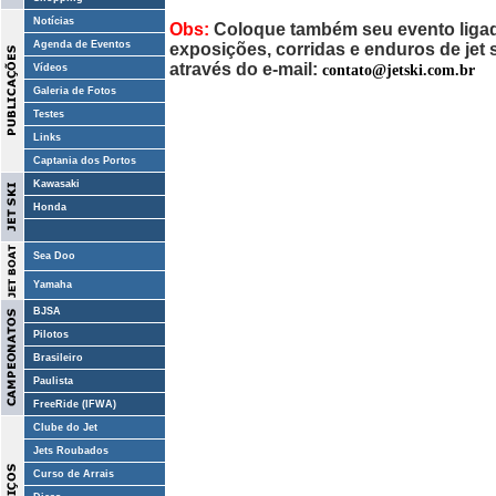
Notícias
Obs:
Coloque também seu evento ligado
Agenda de Eventos
exposições, corridas e enduros de jet
através do e-mail:
contato@jetski.com.br
Vídeos
Galeria de Fotos
Testes
Links
Captania dos Portos
Kawasaki
Honda
Sea Doo
Yamaha
BJSA
Pilotos
Brasileiro
Paulista
FreeRide (IFWA)
Clube do Jet
Jets Roubados
Curso de Arrais