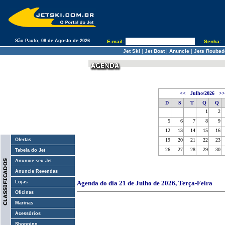
São Paulo, 08 de Agosto de 2026
E-mail:
Senha:
Jet Ski
|
Jet Boat
|
Anuncie
|
Jets Roubad
<<
Julho/2026
>>
D
S
T
Q
Q
1
2
5
6
7
8
9
12
13
14
15
16
Ofertas
19
20
21
22
23
26
27
28
29
30
Tabela do Jet
Anuncie seu Jet
Anuncie Revendas
Lojas
Agenda do dia 21 de Julho de 2026, Terça-Feira
Oficinas
Marinas
Acessórios
Shopping