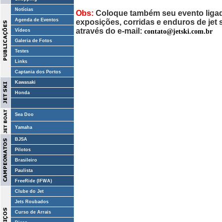
Notícias
Obs:
Coloque também seu evento ligado
Agenda de Eventos
exposições, corridas e enduros de jet
através do e-mail:
contato@jetski.com.br
Vídeos
Galeria de Fotos
Testes
Links
Captania dos Portos
Kawasaki
Honda
Sea Doo
Yamaha
BJSA
Pilotos
Brasileiro
Paulista
FreeRide (IFWA)
Clube do Jet
Jets Roubados
Curso de Arrais