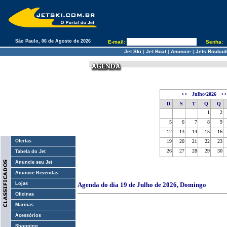
São Paulo, 06 de Agosto de 2026
E-mail:
Senha:
Jet Ski
|
Jet Boat
|
Anuncie
|
Jets Roubad
<<
Julho/2026
>>
D
S
T
Q
Q
1
2
5
6
7
8
9
12
13
14
15
16
Ofertas
19
20
21
22
23
26
27
28
29
30
Tabela do Jet
Anuncie seu Jet
Anuncie Revendas
Lojas
Agenda do dia 19 de Julho de 2026, Domingo
Oficinas
Marinas
Acessórios
Shopping