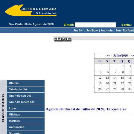
São Paulo, 06 de Agosto de 2026
E-mail:
Senha:
Jet Ski
|
Jet Boat
|
Anuncie
|
Jets Roubad
<<
Julho/2026
>>
D
S
T
Q
Q
1
2
5
6
7
8
9
12
13
14
15
16
Ofertas
19
20
21
22
23
26
27
28
29
30
Tabela do Jet
Anuncie seu Jet
Anuncie Revendas
Lojas
Agenda do dia 14 de Julho de 2026, Terça-Feira
Oficinas
Marinas
Acessórios
Shopping