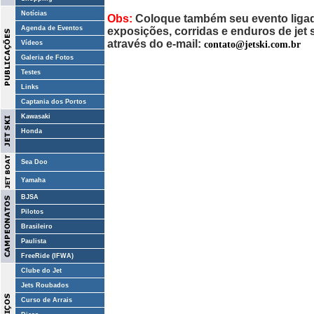
Notícias
Obs:
Coloque também seu evento ligado
Agenda de Eventos
exposições, corridas e enduros de jet
através do e-mail:
contato@jetski.com.br
Vídeos
Galeria de Fotos
Testes
Links
Captania dos Portos
Kawasaki
Honda
Sea Doo
Yamaha
BJSA
Pilotos
Brasileiro
Paulista
FreeRide (IFWA)
Clube do Jet
Jets Roubados
Curso de Arrais