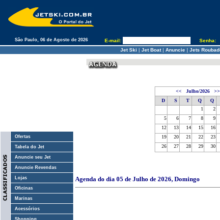
São Paulo, 06 de Agosto de 2026
E-mail:
Senha:
Jet Ski
|
Jet Boat
|
Anuncie
|
Jets Roubad
<<
Julho/2026
>>
D
S
T
Q
Q
1
2
5
6
7
8
9
12
13
14
15
16
Ofertas
19
20
21
22
23
26
27
28
29
30
Tabela do Jet
Anuncie seu Jet
Anuncie Revendas
Lojas
Agenda do dia 05 de Julho de 2026, Domingo
Oficinas
Marinas
Acessórios
Shopping