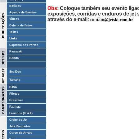
Notícias
Obs:
Coloque também seu evento ligado
Agenda de Eventos
exposições, corridas e enduros de jet
através do e-mail:
contato@jetski.com.br
Vídeos
Galeria de Fotos
Testes
Links
Captania dos Portos
Kawasaki
Honda
Sea Doo
Yamaha
BJSA
Pilotos
Brasileiro
Paulista
FreeRide (IFWA)
Clube do Jet
Jets Roubados
Curso de Arrais