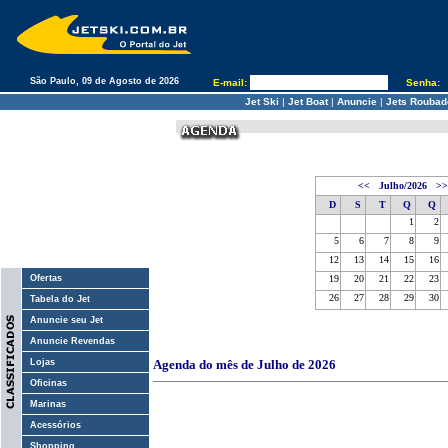
São Paulo, 09 de Agosto de 2026
E-mail:
Senha:
Jet Ski
|
Jet Boat
|
Anuncie
|
Jets Roubad
<<
Julho/2026
>>
D
S
T
Q
Q
1
2
5
6
7
8
9
12
13
14
15
16
Ofertas
19
20
21
22
23
26
27
28
29
30
Tabela do Jet
Anuncie seu Jet
Anuncie Revendas
Lojas
Agenda do mês de Julho de 2026
Oficinas
Marinas
Acessórios
Shopping