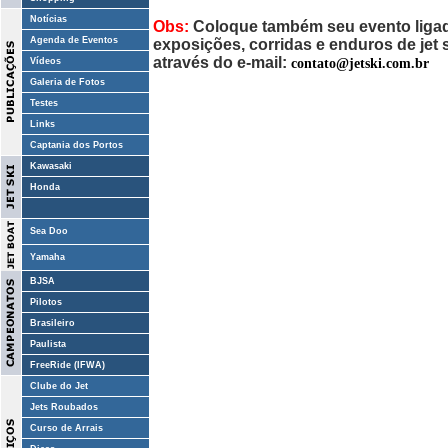
Notícias
Obs:
Coloque também seu evento ligado
Agenda de Eventos
exposições, corridas e enduros de jet
através do e-mail:
contato@jetski.com.br
Vídeos
Galeria de Fotos
Testes
Links
Captania dos Portos
Kawasaki
Honda
Sea Doo
Yamaha
BJSA
Pilotos
Brasileiro
Paulista
FreeRide (IFWA)
Clube do Jet
Jets Roubados
Curso de Arrais