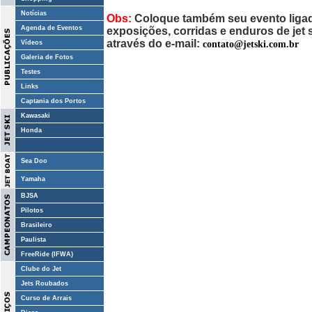
Notícias
Obs:
Coloque também seu evento ligado
Agenda de Eventos
exposições, corridas e enduros de jet
através do e-mail:
contato@jetski.com.br
Vídeos
Galeria de Fotos
Testes
Links
Captania dos Portos
Kawasaki
Honda
Sea Doo
Yamaha
BJSA
Pilotos
Brasileiro
Paulista
FreeRide (IFWA)
Clube do Jet
Jets Roubados
Curso de Arrais