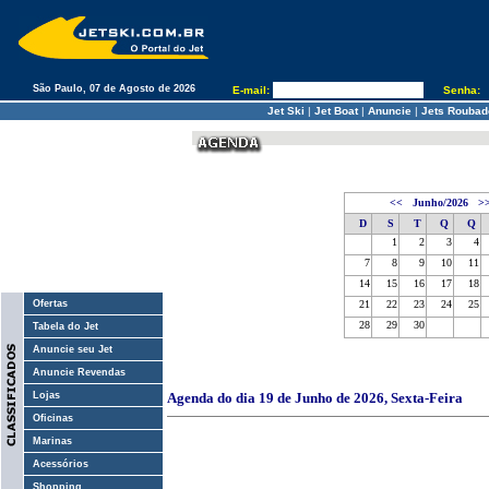
São Paulo, 07 de Agosto de 2026
E-mail:
Senha:
Jet Ski
|
Jet Boat
|
Anuncie
|
Jets Roubad
<<
Junho/2026
>
D
S
T
Q
Q
1
2
3
4
7
8
9
10
11
14
15
16
17
18
Ofertas
21
22
23
24
25
28
29
30
Tabela do Jet
Anuncie seu Jet
Anuncie Revendas
Lojas
Agenda do dia 19 de Junho de 2026, Sexta-Feira
Oficinas
Marinas
Acessórios
Shopping