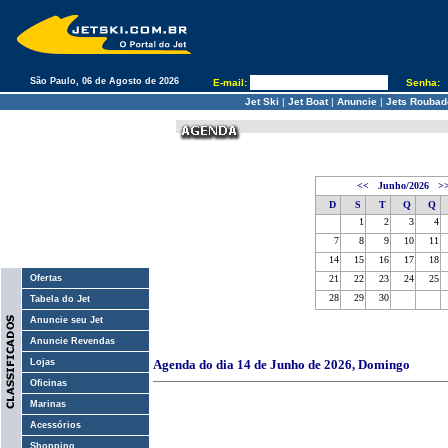
São Paulo, 06 de Agosto de 2026
E-mail:
Senha:
Jet Ski
|
Jet Boat
|
Anuncie
|
Jets Roubad
<<
Junho/2026
>
D
S
T
Q
Q
1
2
3
4
7
8
9
10
11
14
15
16
17
18
Ofertas
21
22
23
24
25
28
29
30
Tabela do Jet
Anuncie seu Jet
Anuncie Revendas
Lojas
Agenda do dia 14 de Junho de 2026, Domingo
Oficinas
Marinas
Acessórios
Shopping