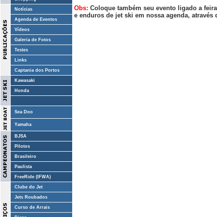
Obs:
Coloque também seu evento ligado a feiras
Notícias
e enduros de jet ski em nossa agenda, através 
Agenda de Eventos
Vídeos
Galeria de Fotos
Testes
Links
Captania dos Portos
Kawasaki
Honda
Sea Doo
Yamaha
BJSA
Pilotos
Brasileiro
Paulista
FreeRide (IFWA)
Clube do Jet
Jets Roubados
Curso de Arrais