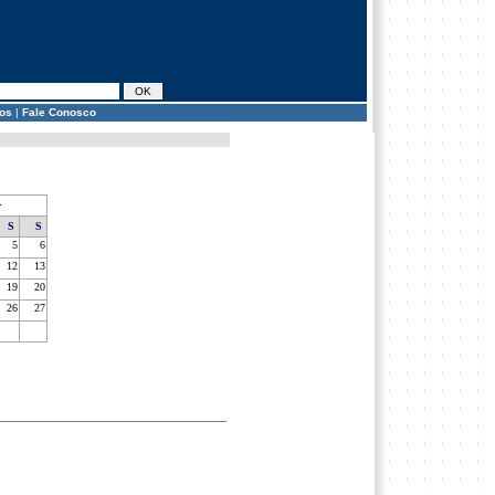
os
|
Fale Conosco
>
S
S
5
6
12
13
19
20
26
27