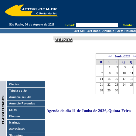
São Paulo, 06 de Agosto de 2026
E-mail:
Senha:
Jet Ski
|
Jet Boat
|
Anuncie
|
Jets Roubad
<<
Junho/2026
>
D
S
T
Q
Q
1
2
3
4
7
8
9
10
11
14
15
16
17
18
Ofertas
21
22
23
24
25
28
29
30
Tabela do Jet
Anuncie seu Jet
Anuncie Revendas
Lojas
Agenda do dia 11 de Junho de 2026, Quinta-Feira
Oficinas
Marinas
Acessórios
Shopping