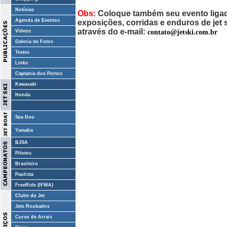
Notícias
Obs:
Coloque também seu evento ligado
Agenda de Eventos
exposições, corridas e enduros de jet
através do e-mail:
contato@jetski.com.br
Vídeos
Galeria de Fotos
Testes
Links
Captania dos Portos
Kawasaki
Honda
Sea Doo
Yamaha
BJSA
Pilotos
Brasileiro
Paulista
FreeRide (IFWA)
Clube do Jet
Jets Roubados
Curso de Arrais