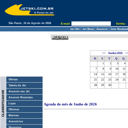
São Paulo, 10 de Agosto de 2026
E-mail:
Senha:
Jet Ski
|
Jet Boat
|
Anuncie
|
Jets Roubad
<<
Junho/2026
>
D
S
T
Q
Q
1
2
3
4
7
8
9
10
11
14
15
16
17
18
Ofertas
21
22
23
24
25
28
29
30
Tabela do Jet
Anuncie seu Jet
Anuncie Revendas
Lojas
Agenda do mês de Junho de 2026
Oficinas
Marinas
Acessórios
Shopping