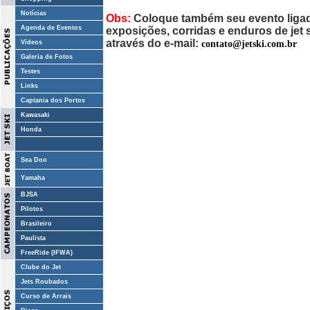
Notícias
Obs:
Coloque também seu evento ligado
Agenda de Eventos
exposições, corridas e enduros de jet
através do e-mail:
contato@jetski.com.br
Vídeos
Galeria de Fotos
Testes
Links
Captania dos Portos
Kawasaki
Honda
Sea Doo
Yamaha
BJSA
Pilotos
Brasileiro
Paulista
FreeRide (IFWA)
Clube do Jet
Jets Roubados
Curso de Arrais