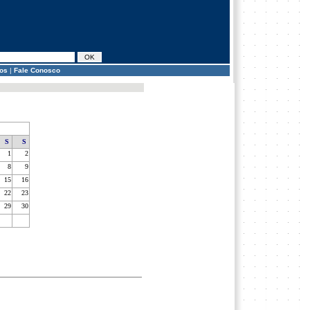
os
|
Fale Conosco
S
S
1
2
8
9
15
16
22
23
29
30