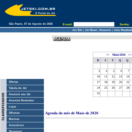
São Paulo, 07 de Agosto de 2026
E-mail:
Senha:
Jet Ski
|
Jet Boat
|
Anuncie
|
Jets Roubad
<<
Maio/2026
>>
D
S
T
Q
Q
3
4
5
6
7
10
11
12
13
14
Ofertas
17
18
19
20
21
24
25
26
27
28
Tabela do Jet
31
Anuncie seu Jet
Anuncie Revendas
Lojas
Agenda do mês de Maio de 2026
Oficinas
Marinas
Acessórios
Shopping