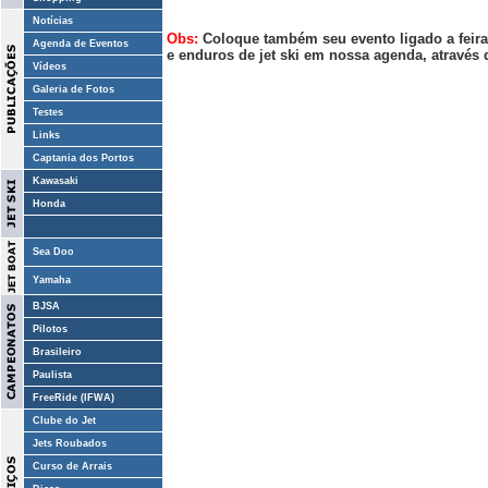
Notícias
Obs:
Coloque também seu evento ligado a feiras
Agenda de Eventos
e enduros de jet ski em nossa agenda, através 
Vídeos
Galeria de Fotos
Testes
Links
Captania dos Portos
Kawasaki
Honda
Sea Doo
Yamaha
BJSA
Pilotos
Brasileiro
Paulista
FreeRide (IFWA)
Clube do Jet
Jets Roubados
Curso de Arrais